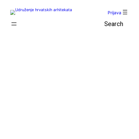
Skoči
do
Prijava
sadržaja
Pretraga