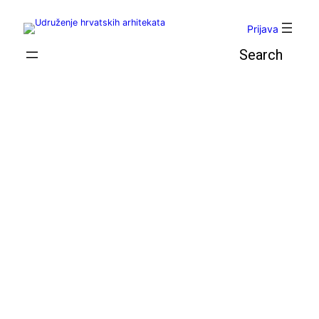
Skoči
do
Prijava
sadržaja
Pretraga