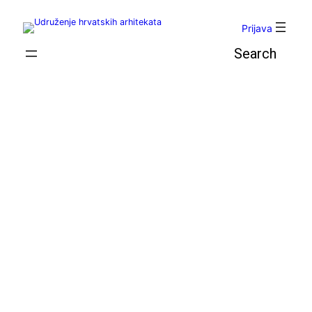
Skoči
do
Prijava
sadržaja
Pretraga