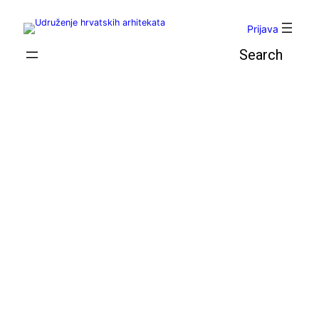
Skoči
do
Prijava
sadržaja
Pretraga