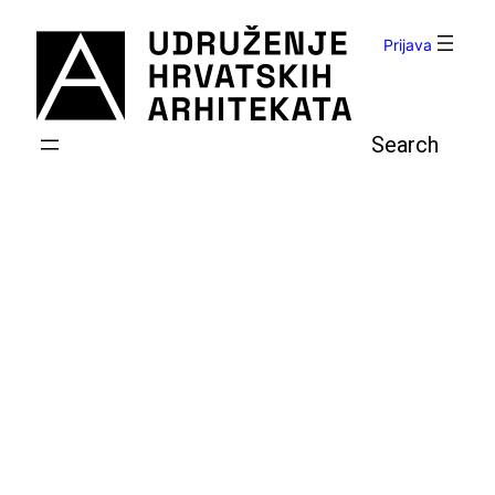
Skoči
do
Prijava
sadržaja
Pretraga