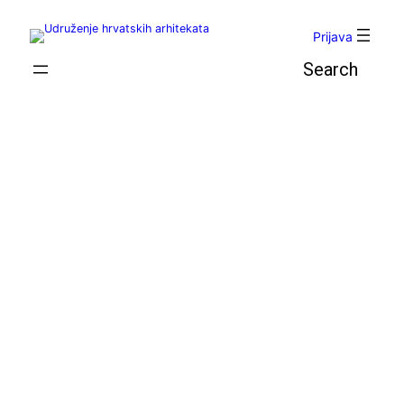
Skoči
do
Prijava
sadržaja
Pretraga