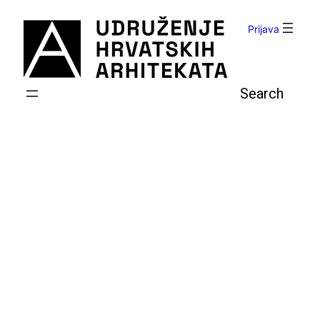
Skoči
do
Prijava
sadržaja
Pretraga