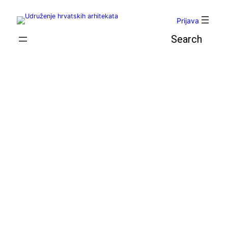
Skoči
do
Prijava
sadržaja
Pretraga