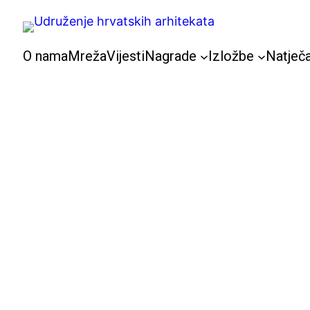
Skoči
do
sadržaja
O nama
Mreža
Vijesti
Nagrade
Izložbe
Natječa