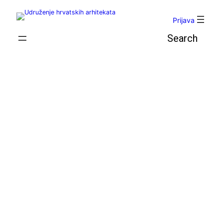
Skoči
do
Prijava
sadržaja
Pretraga