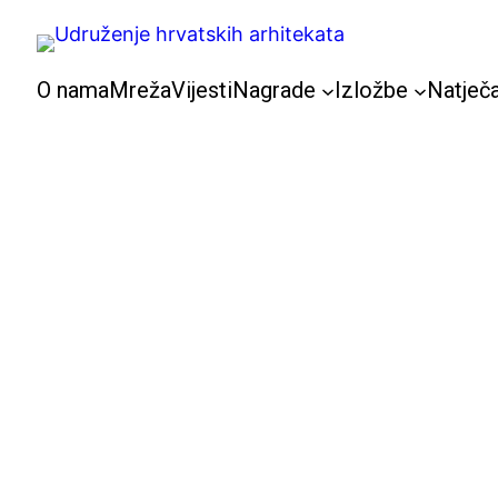
Skoči
do
sadržaja
O nama
Mreža
Vijesti
Nagrade
Izložbe
Natječa