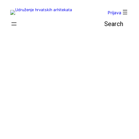
Skoči
do
Prijava
sadržaja
Pretraga