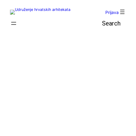
Skoči
do
Prijava
sadržaja
Pretraga