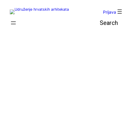
Skoči
do
Prijava
sadržaja
Pretraga