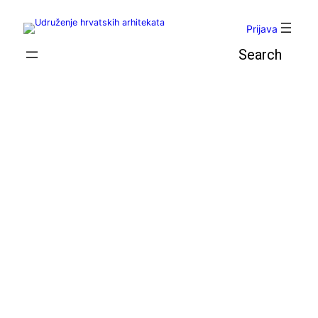
Skoči
do
Prijava
sadržaja
Pretraga