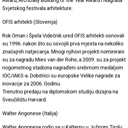
Award, ArchDaily Building of the Year Award i Nagrada
Svjetskog festivala arhitekture.
OFIS arhitekti (Slovenija)
Rok Oman i Špela Videčnik ured OFIS arhitekti osnovali
su 1996. nakon što su osvojili prva mjesta na nekoliko
značajnih natjecanja. Mnogi njihovi projekti nominirani
su za nagradu Mies van der Rohe, a 2009. su za projekt
nogometnog stadiona nagrađeni srebrnom medaljom
IOC/IAKS-a. Dobitnici su europske Velike nagrade za
inovacije za 2006. Godinu.
Trenutno predaju na diplomskom studiju dizajna na
Sveučilištu Harvard.
Walter Angonese (Italija)
Walter Angonese rodio se u Kalternu u Južnom Tirolu,