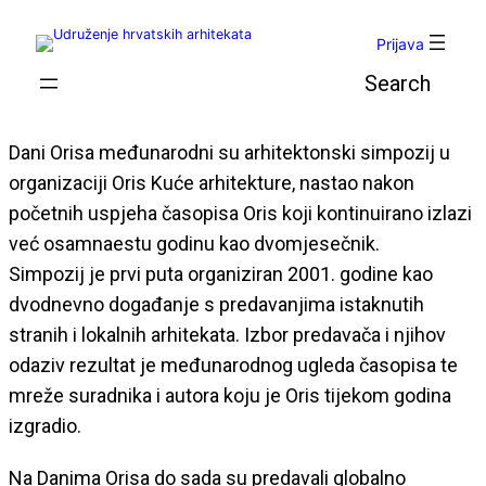
Skoči
do
Prijava
sadržaja
Pretraga
Dani Orisa međunarodni su arhitektonski simpozij u
organizaciji Oris Kuće arhitekture, nastao nakon
početnih uspjeha časopisa Oris koji kontinuirano izlazi
već osamnaestu godinu kao dvomjesečnik.
Simpozij je prvi puta organiziran 2001. godine kao
dvodnevno događanje s predavanjima istaknutih
stranih i lokalnih arhitekata. Izbor predavača i njihov
odaziv rezultat je međunarodnog ugleda časopisa te
mreže suradnika i autora koju je Oris tijekom godina
izgradio.
Na Danima Orisa do sada su predavali globalno