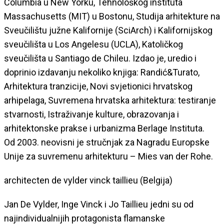
Columbia u New Yorku, Tehnološkog instituta
Massachusetts (MIT) u Bostonu, Studija arhitekture na
Sveučilištu južne Kalifornije (SciArch) i Kalifornijskog
sveučilišta u Los Angelesu (UCLA), Katoličkog
sveučilišta u Santiago de Chileu. Izdao je, uredio i
doprinio izdavanju nekoliko knjiga: Randić&Turato,
Arhitektura tranzicije, Novi svjetionici hrvatskog
arhipelaga, Suvremena hrvatska arhitektura: testiranje
stvarnosti, Istraživanje kulture, obrazovanja i
arhitektonske prakse i urbanizma Berlage Instituta.
Od 2003. neovisni je stručnjak za Nagradu Europske
Unije za suvremenu arhitekturu – Mies van der Rohe.
architecten de vylder vinck taillieu (Belgija)
Jan De Vylder, Inge Vinck i Jo Taillieu jedni su od
najindividualnijih protagonista flamanske