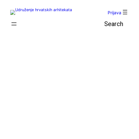
Skoči
do
Prijava
sadržaja
Pretraga