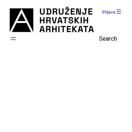
Skoči
do
Prijava
sadržaja
Pretraga