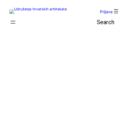
Skoči
do
Prijava
sadržaja
Pretraga