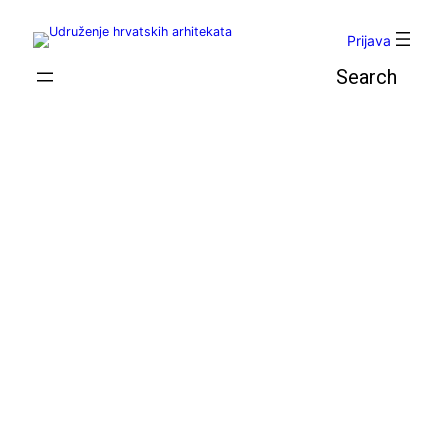
Skoči
do
Prijava
sadržaja
Pretraga