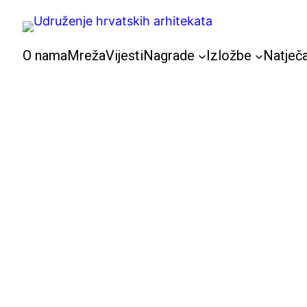
Skoči
do
sadržaja
O nama
Mreža
Vijesti
Nagrade
Izložbe
Natječa