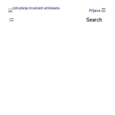
Skoči
do
Prijava
sadržaja
Pretraga