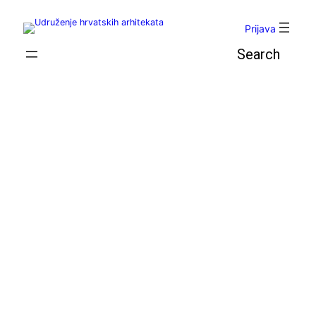
Skoči
do
Prijava
sadržaja
Pretraga