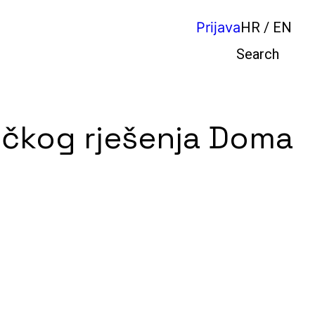
Prijava
HR / EN
Pretraga
tičkog rješenja Doma