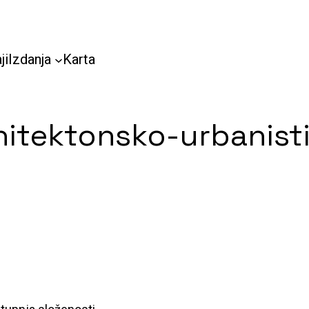
ji
Izdanja
Karta
rhitektonsko-urbanis