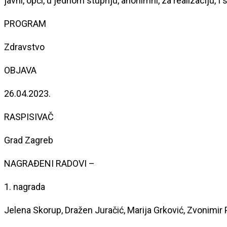
javni, opći, u jednom stupnju, anonimni, za realizaciju, I
PROGRAM
Zdravstvo
OBJAVA
26.04.2023.
RASPISIVAČ
Grad Zagreb
NAGRAĐENI RADOVI
–
1. nagrada
Jelena Skorup, Dražen Juračić, Marija Grković, Zvonimir