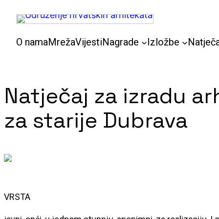
Skoči
do
sadržaja
O nama
Mreža
Vijesti
Nagrade
Izložbe
Natječa
Natječaj za izradu a
za starije Dubrava
VRSTA