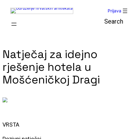
Skoči
Prijava
do
sadržaja
Pretraga
Natječaj za idejno
rješenje hotela u
Mošćeničkoj Dragi
VRSTA
Pozivni natječaj