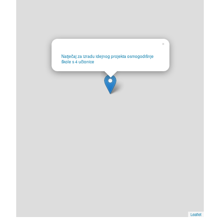
×
Natječaj za izradu idejnog projekta osmogodišnje
škole s 4 učionice
Leaflet