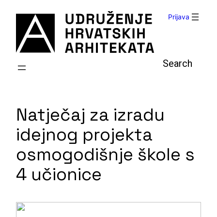
Skoči
Prijava
do
sadržaja
Pretraga
Natječaj za izradu
idejnog projekta
osmogodišnje škole s
4 učionice