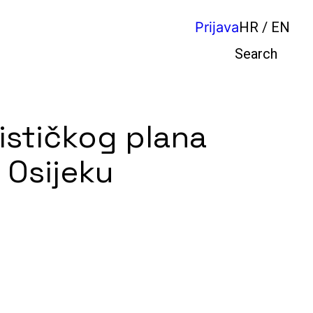
Prijava
HR / EN
Pretraga
ističkog plana
 Osijeku