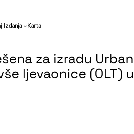
ji
Izdanja
Karta
ješena za izradu Urban
vše ljevaonice (OLT) u