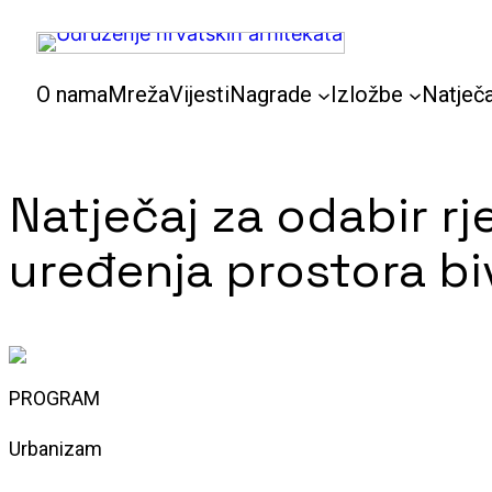
Skoči
do
sadržaja
O nama
Mreža
Vijesti
Nagrade
Izložbe
Natječa
Natječaj za odabir r
uređenja prostora bi
PROGRAM
Urbanizam