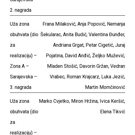
2. nagrada
Uža zona
Frana Milaković, Anja Popović, Nemanja
obuhvata (dio
Šekularac, Anita Budić, Valentina Đunđer,
za
Andriana Grgat, Petar Cigetić, Juraj
realizaciju) –
Pojatina, David Anđić, Željko Mužević,
Zona A –
Mladen Stošić, Davorin Gržan, Vedran
Sarajevska –
Vrabec, Roman Krajcarz, Luka Jezić,
3. nagrada
Martin Momčinović
Uža zona
Marko Cvjetko, Miron Hržina, Ivica Keršić,
obuhvata (dio
Elena Tikvić
za
realizaciju) –