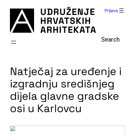
Skoči
Prijava
do
sadržaja
Pretraga
Natječaj za uređenje i
izgradnju središnjeg
dijela glavne gradske
osi u Karlovcu