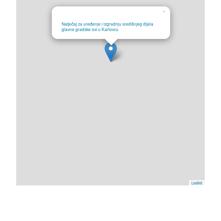
×
Natječaj za uređenje i izgradnju središnjeg dijela
glavne gradske osi u Karlovcu
Leaflet