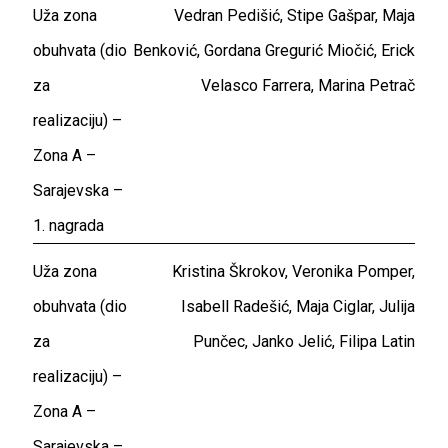
Uža zona
Vedran Pedišić, Stipe Gašpar, Maja
obuhvata (dio
Benković, Gordana Gregurić Miočić, Erick
za
Velasco Farrera, Marina Petrač
realizaciju) –
Zona A –
Sarajevska –
1. nagrada
Uža zona
Kristina Škrokov, Veronika Pomper,
obuhvata (dio
Isabell Radešić, Maja Ciglar, Julija
za
Punčec, Janko Jelić, Filipa Latin
realizaciju) –
Zona A –
Sarajevska –