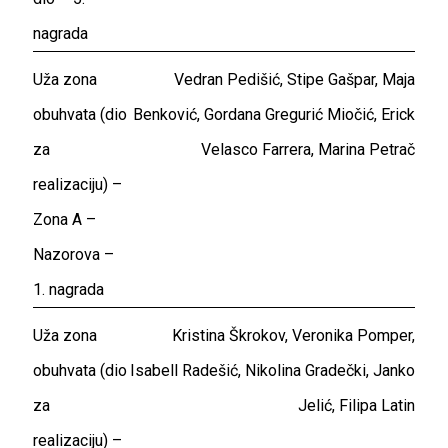
nagrada
Uža zona
Vedran Pedišić, Stipe Gašpar, Maja
obuhvata (dio
Benković, Gordana Gregurić Miočić, Erick
za
Velasco Farrera, Marina Petrač
realizaciju) –
Zona A –
Nazorova –
1. nagrada
Uža zona
Kristina Škrokov, Veronika Pomper,
obuhvata (dio
Isabell Radešić, Nikolina Gradečki, Janko
za
Jelić, Filipa Latin
realizaciju) –