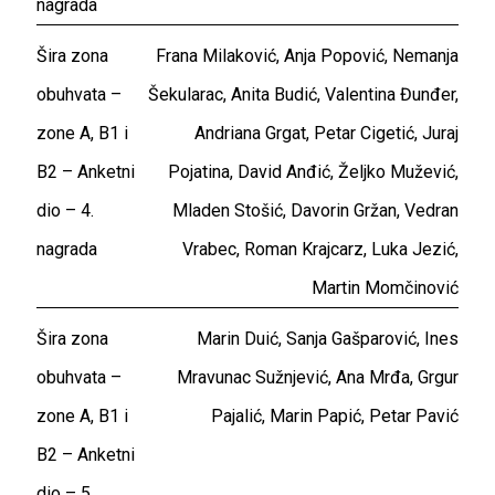
nagrada
Šira zona
Frana Milaković, Anja Popović, Nemanja
obuhvata –
Šekularac, Anita Budić, Valentina Đunđer,
zone A, B1 i
Andriana Grgat, Petar Cigetić, Juraj
B2 – Anketni
Pojatina, David Anđić, Željko Mužević,
dio – 4.
Mladen Stošić, Davorin Gržan, Vedran
nagrada
Vrabec, Roman Krajcarz, Luka Jezić,
Martin Momčinović
Šira zona
Marin Duić, Sanja Gašparović, Ines
obuhvata –
Mravunac Sužnjević, Ana Mrđa, Grgur
zone A, B1 i
Pajalić, Marin Papić, Petar Pavić
B2 – Anketni
dio – 5.