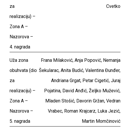
za
Cvetko
realizaciju) –
Zona A –
Nazorova –
4. nagrada
Uža zona
Frana Milaković, Anja Popović, Nemanja
obuhvata (dio
Šekularac, Anita Budić, Valentina Đunđer,
za
Andriana Grgat, Petar Cigetić, Juraj
realizaciju) –
Pojatina, David Anđić, Željko Mužević,
Zona A –
Mladen Stošić, Davorin Gržan, Vedran
Nazorova –
Vrabec, Roman Krajcarz, Luka Jezić,
5. nagrada
Martin Momčinović