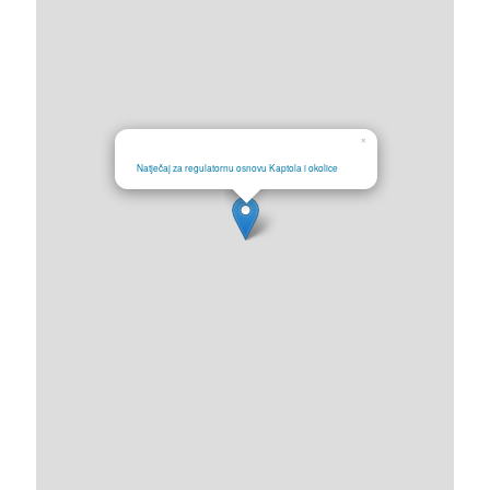
×
Natječaj za regulatornu osnovu Kaptola i okolice