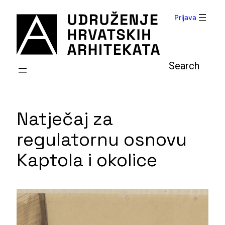
Skoči
Prijava
do
sadržaja
Pretraga
Natječaj za
regulatornu osnovu
Kaptola i okolice