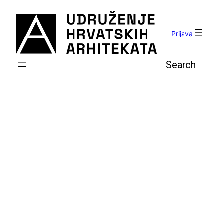
Skoči
do
sadržaja
Prijava
Pretraga