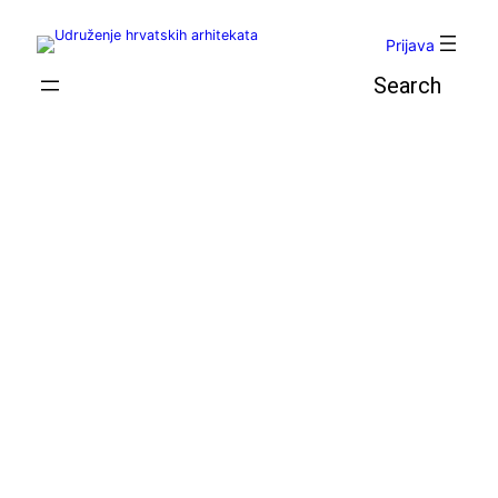
Skoči
do
Prijava
sadržaja
Pretraga