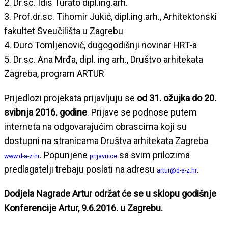
2. Dr.sc. Idis Turato dipl.ing.arh.
3. Prof.dr.sc. Tihomir Jukić, dipl.ing.arh., Arhitektonski
fakultet Sveučilišta u Zagrebu
4. Đuro Tomljenović, dugogodišnji novinar HRT-a
5. Dr.sc. Ana Mrđa, dipl. ing arh., Društvo arhitekata
Zagreba, program ARTUR
Prijedlozi projekata prijavljuju se
od 31. ožujka do 20.
svibnja 2016. godine
. Prijave se podnose putem
interneta na odgovarajućim obrascima koji su
dostupni na stranicama Društva arhitekata Zagreba
. Popunjene
sa svim prilozima
www.d-a-z.hr
prijavnice
predlagatelji trebaju poslati na adresu
.
artur@d-a-z.hr
Dodjela Nagrade Artur održat će se u sklopu godišnje
Konferencije Artur, 9.6.2016. u Zagrebu.