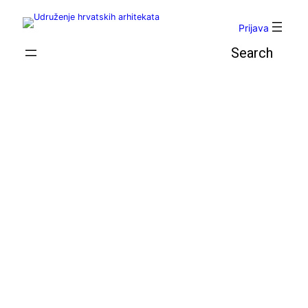
Skoči
do
Prijava
sadržaja
Pretraga