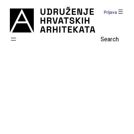
Skoči
do
Prijava
sadržaja
Pretraga