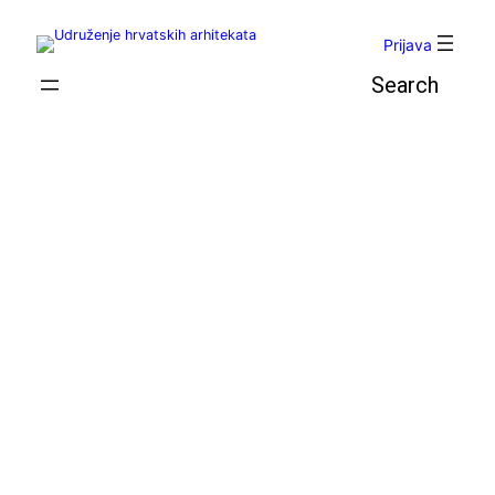
Skoči
do
Prijava
sadržaja
Pretraga