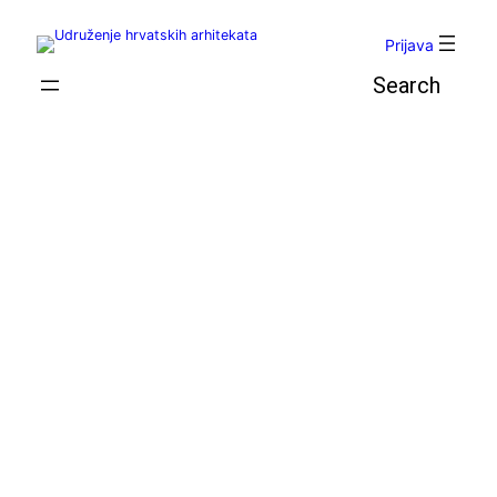
Skoči
do
Prijava
sadržaja
Pretraga