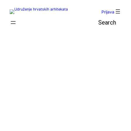
Skoči
do
Prijava
sadržaja
Pretraga