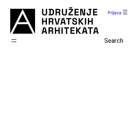
Skoči
do
Prijava
sadržaja
Pretraga