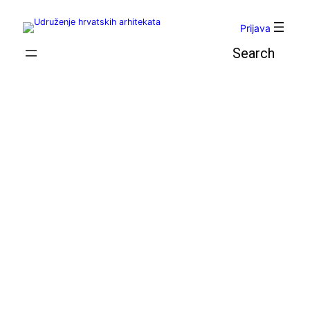
Skoči
do
Prijava
sadržaja
Pretraga