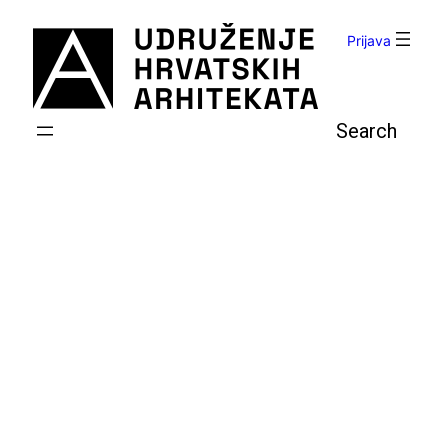
Skoči
do
Prijava
sadržaja
Pretraga