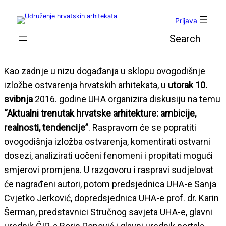
Skoči
do
Prijava
sadržaja
Pretraga
Kao zadnje u nizu događanja u sklopu ovogodišnje
izložbe ostvarenja hrvatskih arhitekata, u
utorak 10.
svibnja
2016. godine UHA organizira diskusiju na temu
“Aktualni trenutak hrvatske arhitekture: ambicije,
realnosti, tendencije”
. Raspravom će se popratiti
ovogodišnja izložba ostvarenja, komentirati ostvarni
dosezi, analizirati uočeni fenomeni i propitati mogući
smjerovi promjena. U razgovoru i raspravi sudjelovat
će nagrađeni autori, potom predsjednica UHA-e Sanja
Cvjetko Jerković, dopredsjednica UHA-e prof. dr. Karin
Šerman, predstavnici Stručnog savjeta UHA-e, glavni