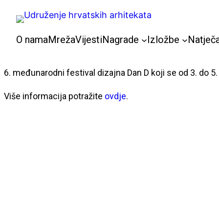
Skoči
do
sadržaja
O nama
Mreža
Vijesti
Nagrade
Izložbe
Natječa
6. međunarodni festival dizajna Dan D koji se od 3. do 5.
Više informacija potražite
ovdje
.