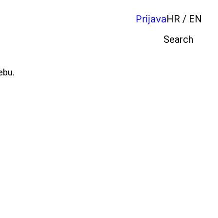
Prijava
HR / EN
Pretraga
ebu.