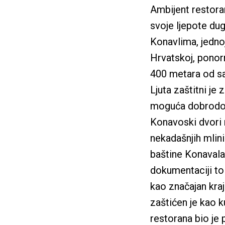
Ambijent restora
svoje ljepote dugu
Konavlima, jednoj
Hrvatskoj, ponorn
400 metara od sa
Ljuta zaštitni je 
moguća dobrodošl
Konavoski dvori 
nekadašnjih mlini
baštine Konavala
dokumentaciji to
kao značajan kraj
zaštićen je kao k
restorana bio je 