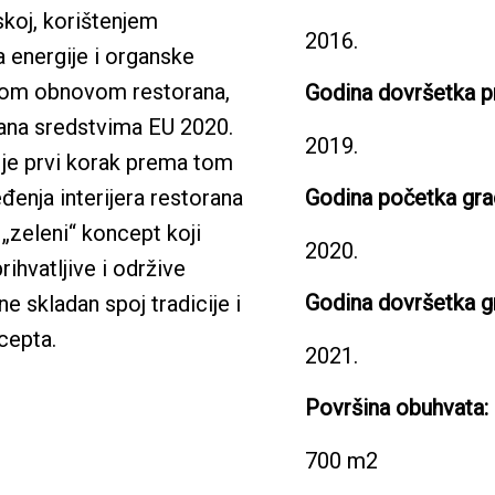
skoj, korištenjem
2016.
a energije i organske
kom obnovom restorana,
Godina dovršetka pr
rana sredstvima EU 2020.
2019.
 je prvi korak prema tom
eđenja interijera restorana
Godina početka gra
„zeleni“ koncept koji
2020.
rihvatljive i održive
Godina dovršetka g
ine skladan spoj tradicije i
cepta.
2021.
Površina obuhvata:
700 m2