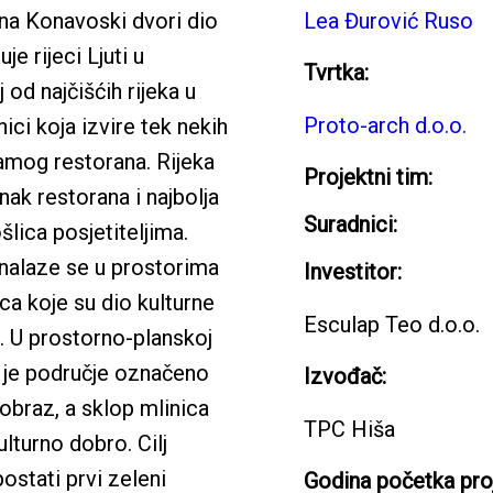
na Konavoski dvori dio
Lea Đurović Ruso
je rijeci Ljuti u
Tvrtka:
 od najčišćih rijeka u
Proto-arch d.o.o.
ici koja izvire tek nekih
mog restorana. Rijeka
Projektni tim:
znak restorana i najbolja
Suradnici:
ica posjetiteljima.
nalaze se u prostorima
Investitor:
ca koje su dio kulturne
Esculap Teo d.o.o.
. U prostorno-planskoj
 je područje označeno
Izvođač:
obraz, a sklop mlinica
TPC Hiša
ulturno dobro. Cilj
postati prvi zeleni
Godina početka proj