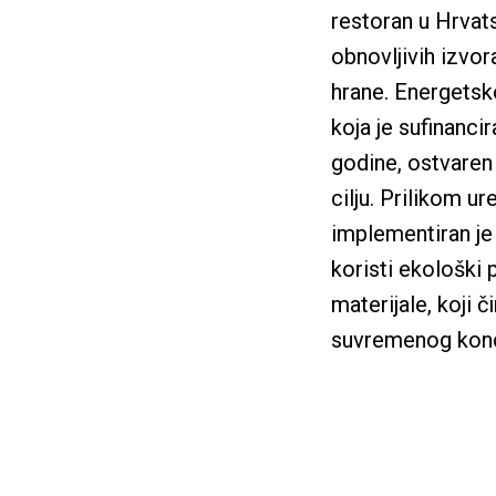
restoran u Hrvat
obnovljivih izvor
hrane. Energets
koja je sufinanci
godine, ostvaren
cilju. Prilikom ur
implementiran je 
koristi ekološki p
materijale, koji č
suvremenog kon