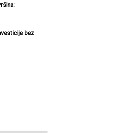
ršina:
nvesticije bez