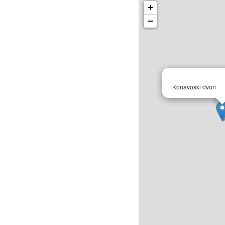
+
−
Konavoski dvori