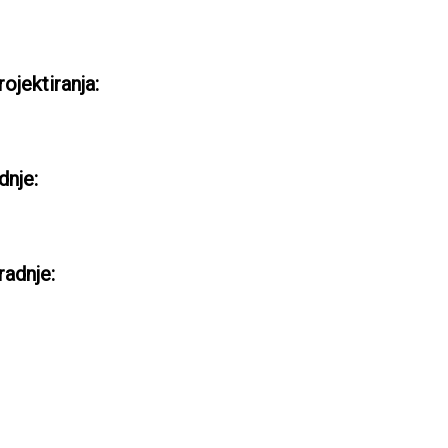
ojektiranja:
dnje:
radnje: