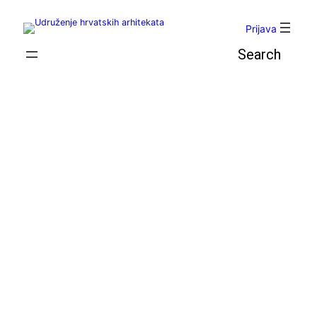
Skoči
do
Prijava
sadržaja
Pretraga