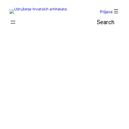
Skoči
do
Prijava
sadržaja
Pretraga