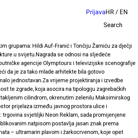
Prijava
HR / EN
Pretraga
m grupama: Hildi Auf-Franić i Tončiju Žarniću za dječji
tekture u svijetu.Nagrada se odnosi na sljedeće
 putničke agencije Olymptours i televizijske scenografije
reći da je za tako mlade arhitekte bila gotovo
malo jednostavan.Za vrijeme projektiranja i izvedbe
vnost te zgrade, koja asocira na tipologiju zagrebačkih
stakljenim cilindrom, okrenutim zelenilu Maksimirskog
ostor prijelaza između javnog prostora ulice i
na: trgovina svjetiljki Neon Reklam, sada promijenjene
o oblikovanim natpisom postavlja jasan znak prema
ata – ultramarin plavom i žarkocrvenom, koje opet