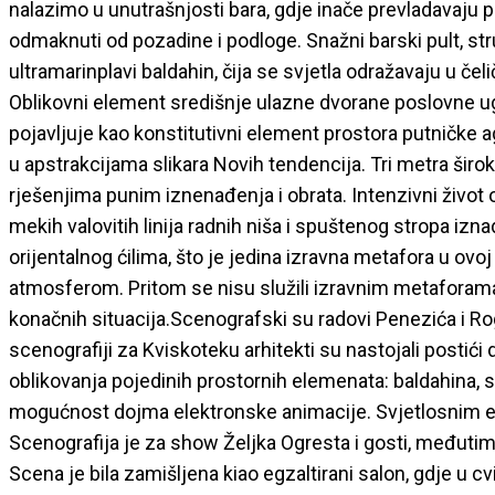
nalazimo u unutrašnjosti bara, gdje inače prevladavaju pr
odmaknuti od pozadine i podloge. Snažni barski pult, st
ultramarinplavi baldahin, čija se svjetla odražavaju u č
Oblikovni element središnje ulazne dvorane poslovne ug
pojavljuje kao konstitutivni element prostora putničke 
u apstrakcijama slikara Novih tendencija. Tri metra širok
rješenjima punim iznenađenja i obrata. Intenzivni život 
mekih valovitih linija radnih niša i spuštenog stropa i
orijentalnog ćilima, što je jedina izravna metafora u ovo
atmosferom. Pritom se nisu služili izravnim metaforama
konačnih situacija.Scenografski su radovi Penezića i Rogi
scenografiji za Kviskoteku arhitekti su nastojali posti
oblikovanja pojedinih prostornih elemenata: baldahina, stu
mogućnost dojma elektronske animacije. Svjetlosnim ef
Scenografija je za show Željka Ogresta i gosti, međutim
Scena je bila zamišljena kiao egzaltirani salon, gdje u c