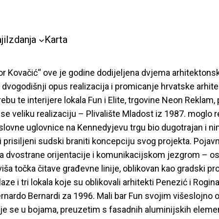
ji
Izdanja
Karta
or Kovačić“ ove je godine dodijeljena dvjema arhitektonski
za dvogodišnji opus realizacija i promicanje hrvatske arhi
bu te interijere lokala Fun i Elite, trgovine Neon Reklam,
 se veliku realizaciju – Plivalište Mladost iz 1987. moglo 
oslovne uglovnice na Kennedyjevu trgu bio dugotrajan i ni
ili prisiljeni sudski braniti koncepciju svog projekta. Poja
ila dvostrane orijentacije i komunikacijskom jezgrom – o
viša točka čitave građevne linije, oblikovan kao gradski pr
ze i tri lokala koje su oblikovali arhitekti Penezić i Rogi
Bernardo Bernardi za 1996. Mali bar Fun svojim višeslojn
 se u bojama, preuzetim s fasadnih aluminijskih elemen