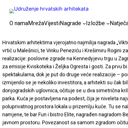
Skoči
do
sadržaja
O nama
Mreža
Vijesti
Nagrade
Izložbe
Natječa
Hrvatskim arhitektima vjerojatno najmilija nagrada „Vikt
vrtić u Malešnici, te Vinku Peneziću i Krešimiru Rogini 
realizacije: poslovne zgrade na Kennedyjevu trgu u Zagre
za emisije Kviskoteka i Željka Ogresta i gosti. Za prvu bi
spektakularna, dok je put do druge veće realizacije – p
izmijenilo se je nekoliko investitora, a arhitekti su čak b
donjogradskih uglovnica, očituje se u dva simetrična kr
parka. Kuća je postavljena na podest, čija je niveleta naj
poluprivatnog prostora lokala u prizemlju kuće. Tu se nala
namjene, te bar Fun i bistro Elite, nagrađen nagradom 
javnom prostoru. Povezanost sa samom zgradom očituje