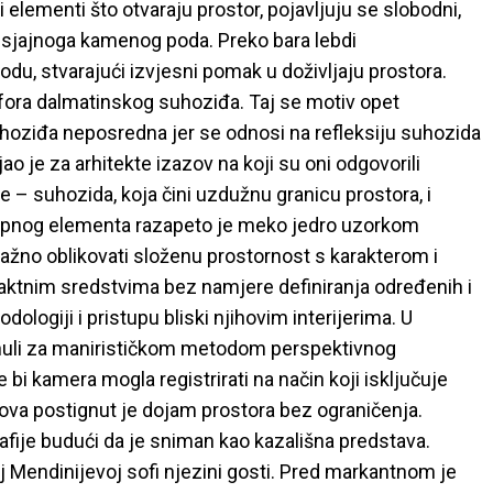
 elementi što otvaraju prostor, pojavljuju se slobodni,
d sjajnoga kamenog poda. Preko bara lebdi
odu, stvarajući izvjesni pomak u doživljaju prostora.
fora dalmatinskog suhoziđa. Taj se motiv opet
uhoziđa neposredna jer se odnosi na refleksiju suhozida
o je za arhitekte izazov na koji su oni odgovorili
 – suhozida, koja čini uzdužnu granicu prostora, i
 stropnog elementa razapeto je meko jedro uzorkom
o važno oblikovati složenu prostornost s karakterom i
raktnim sredstvima bez namjere definiranja određenih i
logiji i pristupu bliski njihovim interijerima. U
egnuli za manirističkom metodom perspektivnog
 bi kamera mogla registrirati na način koji isključuje
va postignut je dojam prostora bez ograničenja.
afije budući da je sniman kao kazališna predstava.
voj Mendinijevoj sofi njezini gosti. Pred markantnom je