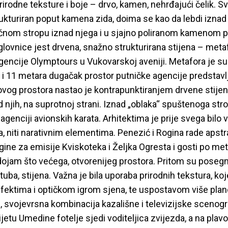
irodne teksture i boje – drvo, kamen, nehrđajući čelik. Svi
rukturiran poput kamena zida, doima se kao da lebdi izna
eličnom stropu iznad njega i u sjajno poliranom kamenom p
lovnice jest drvena, snažno strukturirana stijena – meta
agencije Olymptours u Vukovarskoj aveniji. Metafora je s
 i 11 metara dugačak prostor putničke agencije predstavlja
ovog prostora nastao je kontrapunktiranjem drvene stijene
znad njih, na suprotnoj strani. Iznad „oblaka“ spuštenoga
j agenciji avionskih karata. Arhitektima je prije svega bil
, niti narativnim elementima. Penezić i Rogina rade apst
ne za emisije Kviskoteka i Željka Ogresta i gosti po metodo
ći dojam što većega, otvorenijeg prostora. Pritom su pos
ba, stijena. Važna je bila uporaba prirodnih tekstura, koje
ektima i optičkom igrom sjena, te uspostavom više plano
, svojevrsna kombinacija kazališne i televizijske scenogr
vijetu Umedine fotelje sjedi voditeljica zvijezda, a na pla