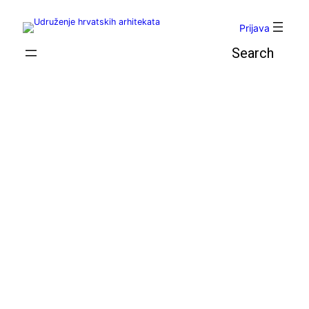
Skoči
do
Prijava
sadržaja
Pretraga