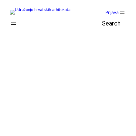
Skoči
do
Prijava
sadržaja
Pretraga