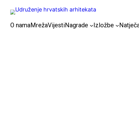
Skoči
do
sadržaja
O nama
Mreža
Vijesti
Nagrade
Izložbe
Natječa