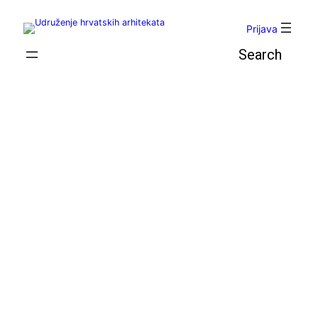
Skoči
do
Prijava
sadržaja
Pretraga